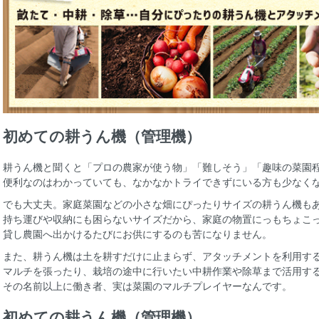
初めての耕うん機（管理機）
耕うん機と聞くと「プロの農家が使う物」「難しそう」「趣味の菜園
便利なのはわかっていても、なかなかトライできずにいる方も少なく
でも大丈夫。家庭菜園などの小さな畑にぴったりサイズの耕うん機も
持ち運びや収納にも困らないサイズだから、家庭の物置にっもちょこ
貸し農園へ出かけるたびにお供にするのも苦になりません。
また、耕うん機は土を耕すだけに止まらず、アタッチメントを利用す
マルチを張ったり、栽培の途中に行いたい中耕作業や除草まで活用す
その名前以上に働き者、実は菜園のマルチプレイヤーなんです。
初めての耕うん機（管理機）