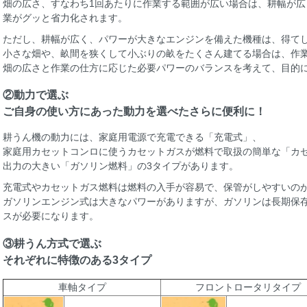
畑の広さ、すなわち1回あたりに作業する範囲が広い場合は、耕幅が
業がグッと省力化されます。
ただし、耕幅が広く、パワーが大きなエンジンを備えた機種は、得て
小さな畑や、畝間を狭くして小ぶりの畝をたくさん建てる場合は、作
畑の広さと作業の仕方に応じた必要パワーのバランスを考えて、目的
②動力で選ぶ
ご自身の使い方にあった動力を選べたさらに便利に！
耕うん機の動力には、家庭用電源で充電できる「充電式」、
家庭用カセットコンロに使うカセットガスが燃料で取扱の簡単な「カ
出力の大きい「ガソリン燃料」の3タイプがあります。
充電式やカセットガス燃料は燃料の入手が容易で、保管がしやすいの
ガソリンエンジン式は大きなパワーがありますが、ガソリンは長期保
スが必要になります。
③耕うん方式で選ぶ
それぞれに特徴のある3タイプ
車軸タイプ
フロントロータリタイプ