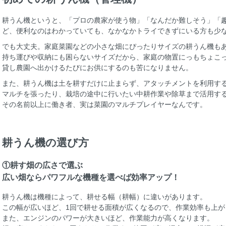
耕うん機というと、「プロの農家が使う物」「なんだか難しそう」「
ど、便利なのはわかっていても、なかなかトライできずにいる方も少
でも大丈夫。家庭菜園などの小さな畑にぴったりサイズの耕うん機も
持ち運びや収納にも困らないサイズだから、家庭の物置にっもちょこ
貸し農園へ出かけるたびにお供にするのも苦になりません。
また、耕うん機は土を耕すだけに止まらず、アタッチメントを利用す
マルチを張ったり、栽培の途中に行いたい中耕作業や除草まで活用す
その名前以上に働き者、実は菜園のマルチプレイヤーなんです。
耕うん機の選び方
①耕す畑の広さで選ぶ
広い畑ならパワフルな機種を選べば効率アップ！
耕うん機は機種によって、耕せる幅（耕幅）に違いがあります。
この幅が広いほど、1回で耕せる面積が広くなるので、作業効率も上が
また、エンジンのパワーが大きいほど、作業能力が高くなります。