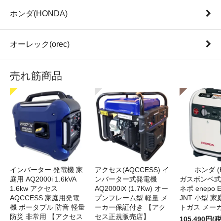
ホンダ(HONDA)
オーレック(orec)
売れ筋商品
インバーター 発電機 家
アクセス(AQCCESS) イ
ホンダ (
庭用 AQ2000i 1.6kVA
ンバーター式発電機
ガスボンベ式
1.6kw アクセス
AQ2000iX (1.7Kw) オー
ネポ enepo E
AQCCESS 家庭用発電
プンフレーム型 軽量 メ
JNT 小型 
機 ポータブル 防音 軽量
ーカー保証付き 【アク
トガス メー
防災 非常用 【アクセス
セス正規販売店】
105,490円(