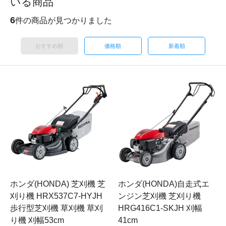
いる商品
6
件の商品が見つかりました
おすすめ順
価格順
新着順
ホンダ(HONDA) 芝刈機 芝
ホンダ(HONDA)自走式エ
刈り機 HRX537C7-HYJH
ンジン芝刈機 芝刈り機
歩行型芝刈機 草刈機 草刈
HRG416C1-SKJH 刈幅
り機 刈幅53cm
41cm