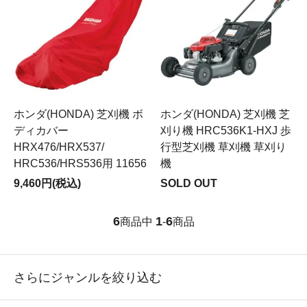
ホンダ(HONDA) 芝刈機 ボ
ホンダ(HONDA) 芝刈機 芝
ディカバー
刈り機 HRC536K1-HXJ 歩
HRX476/HRX537/
行型芝刈機 草刈機 草刈り
HRC536/HRS536用 11656
機
9,460円(税込)
SOLD OUT
6
1
6
商品中
-
商品
さらにジャンルを絞り込む