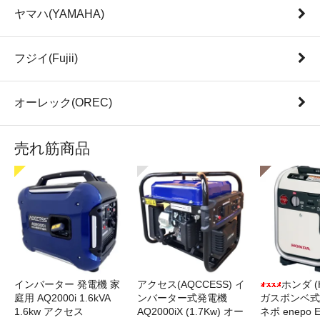
ヤマハ(YAMAHA)
フジイ(Fujii)
オーレック(OREC)
売れ筋商品
インバーター 発電機 家
アクセス(AQCCESS) イ
ホンダ (
庭用 AQ2000i 1.6kVA
ンバーター式発電機
ガスボンベ式
1.6kw アクセス
AQ2000iX (1.7Kw) オー
ネポ enepo E