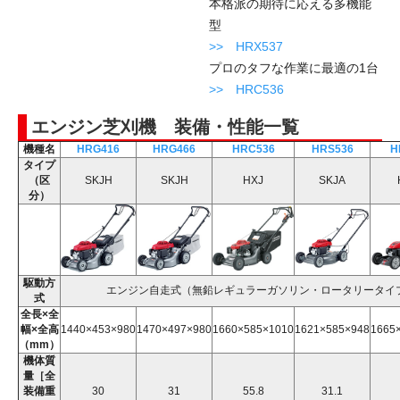
本格派の期待に応える多機能
型
>>
HRX537
プロのタフな作業に最適の1台
>>
HRC536
エンジン芝刈機 装備・性能一覧
機種名
HRG416
HRG466
HRC536
HRS536
H
タイプ
（区
SKJH
SKJH
HXJ
SKJA
分）
駆動方
エンジン自走式（無鉛レギュラーガソリン・ロータリータイ
式
全長×全
幅×全高
1440×453×980
1470×497×980
1660×585×1010
1621×585×948
1665
（mm）
機体質
量［全
装備重
30
31
55.8
31.1