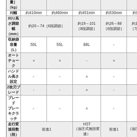
量］
（kg）
刈幅
約410mm
約460mm
約451mm
約530mm
約
刈り高
さ調節
約19～101
約26～88
約1
約20～74［6段調節］
幅
［8段調節］
［6段調節］
［
（mm）
収納袋
容量
50L
55L
88L
-
（L）
オート
チョー
○
○
-
○
ク
ハンド
ル高さ
-
-
○
-
設定
2枚刃ブ
-
-
○
-
レード
ブレー
ド
ブレー
-
-
○
-
キクラ
ッチ
走行変
HST
（油圧式無段変
（油
速段数
前進1
前進1
速）
（段）