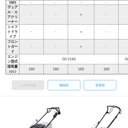
VMS
-
-
-
-
デュア
ル・エ
-
-
○
-
アクリ
ーナー
シャフ
トドラ
-
-
○
-
イブ
フロン
トガー
-
-
○
-
ド
エンジ
GCV160
G
ン型式
排気量
160
160
163
160
（cc）
おすすめ順
価格順
新着順