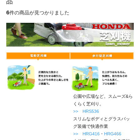
品
6
件の商品が見つかりました
公園や広場など。スムーズ&ら
くらく芝刈り。
>>
HRS536
スリムなボディとグラスバッ
グ装備で快適作業
>>
HRG416
・
HRG466