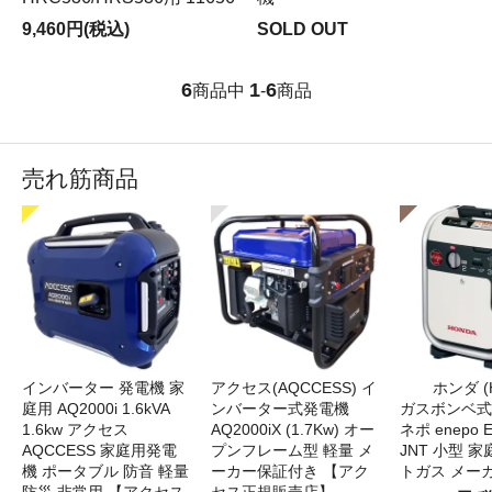
9,460円(税込)
SOLD OUT
6
1
6
商品中
-
商品
売れ筋商品
インバーター 発電機 家
アクセス(AQCCESS) イ
ホンダ (
庭用 AQ2000i 1.6kVA
ンバーター式発電機
ガスボンベ式
1.6kw アクセス
AQ2000iX (1.7Kw) オー
ネポ enepo E
AQCCESS 家庭用発電
プンフレーム型 軽量 メ
JNT 小型 
機 ポータブル 防音 軽量
ーカー保証付き 【アク
トガス メー