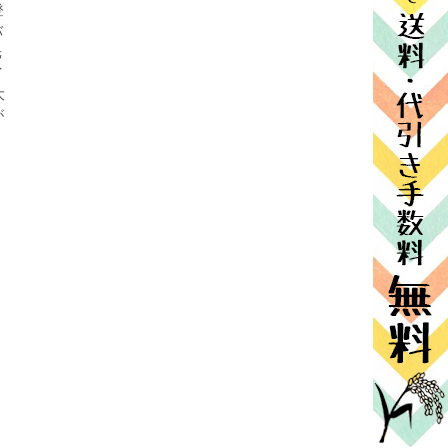
登
バ
光
イ
大
が