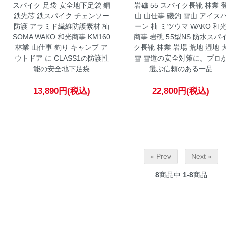
スパイク 足袋 安全地下足袋 鋼
岩礁 55 スパイク長靴 林業 
鉄先芯 鉄スパイク チェンソー
山 山仕事 磯釣 雪山 アイス
防護 アラミド繊維防護素材 杣
ーン 杣 ミツウマ WAKO 和
SOMA WAKO 和光商事 KM160
商事
岩礁 55型NS 防水スパ
林業 山仕事 釣り キャンプ ア
ク長靴 林業 岩場 荒地 湿地 
ウトドア に CLASS1の防護性
雪 雪道の安全対策に。プロ
能の安全地下足袋
選ぶ信頼のある一品
13,890円(税込)
22,800円(税込)
« Prev
Next »
8
商品中
1-8
商品