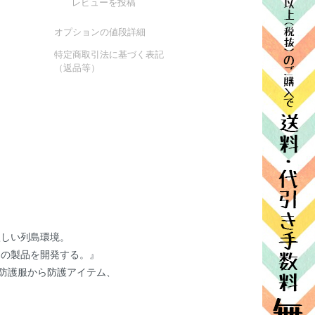
レビューを投稿
オプションの値段詳細
特定商取引法に基づく表記
（返品等）
激しい列島環境。
の製品を開発する。』
る防護服から防護アイテム、
。