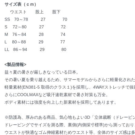
サイズ表（ｃｍ）
ウエスト 股上 股下
SS 70～78 27 70
S 72～80 27 72
M 76～84 28 74
L 80～88 29 77
LL 86～94 29 80
<製品情報>
益々夏の暑さが厳しきなっている日本。
その暑い夏を乗り越えるため、サマーモデルからさらに軽量化され
軽量素材(EN381-5 取得のクラス１)を採用し、4WAYストレッチ
さらにCOOLMAXなど吸汗速乾素材で暑さ対策も万全。
ボディ素材には強度を向上した新素材を採用してあります。
※防護為、厚みのある商品、気心地もよい3D「立体裁断（ドレーピ
ドレーピングでサイズを測る際、裏側(内側採寸標準)から測っており
ウエストが快適なゴム伸縮素材ためウエスト等、全体のサイズ感は