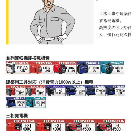
土木工事や建築
する発電機。
高照度の照明や
ん、優れた耐久
並列運転機能搭載機種
建築用工具対応（消費電力1000w以上）機種
三相発電機