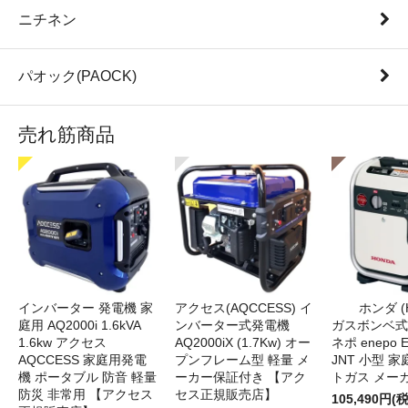
ニチネン
パオック(PAOCK)
売れ筋商品
インバーター 発電機 家
アクセス(AQCCESS) イ
ホンダ (
庭用 AQ2000i 1.6kVA
ンバーター式発電機
ガスボンベ式
1.6kw アクセス
AQ2000iX (1.7Kw) オー
ネポ enepo E
AQCCESS 家庭用発電
プンフレーム型 軽量 メ
JNT 小型 
機 ポータブル 防音 軽量
ーカー保証付き 【アク
トガス メー
防災 非常用 【アクセス
セス正規販売店】
105,490円(