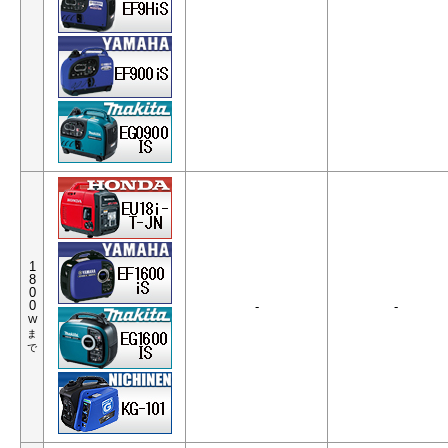
1
8
0
0
-
-
W
ま
で