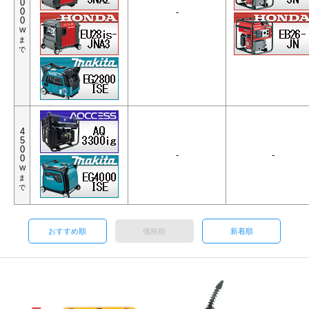
0
0
-
0
W
ま
で
4
5
0
-
-
0
W
ま
で
おすすめ順
価格順
新着順