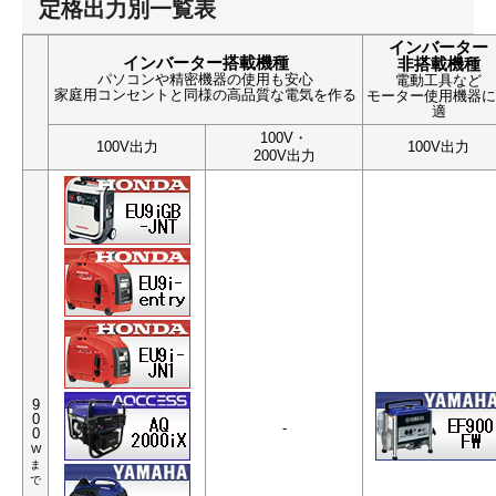
定格出力別一覧表
インバーター
インバーター搭載機種
非搭載機種
パソコンや精密機器の使用も安心
電動工具など
家庭用コンセントと同様の高品質な電気を作る
モーター使用機器に
適
100V・
100V出力
100V出力
200V出力
9
0
-
0
W
ま
で