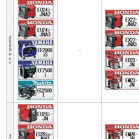
2
5
0
0
-
W
ま
で
3