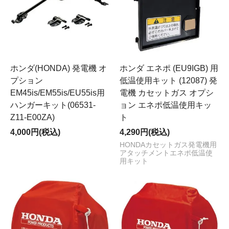
ホンダ(HONDA) 発電機 オ
ホンダ エネポ (EU9IGB) 用
プション
低温使用キット (12087) 発
EM45is/EM55is/EU55is用
電機 カセットガス オプシ
ハンガーキット(06531-
ョン エネポ低温使用キッ
Z11-E00ZA)
ト
4,000円(税込)
4,290円(税込)
HONDAカセットガス発電機用
アタッチメントエネポ低温使
用キット