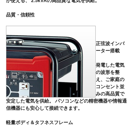
が使える、 2.5kVAの高品質な電気を供給。
品質・信頼性
正弦波インバ
ーター搭載
発電した電気
の波形を整
え、ご家庭の
コンセント並
みの高品質で
安定した電気を供給。 パソコンなどの精密機器や情報通
信機器にも安心して接続できます。
軽量ボディ＆タフネスフレーム