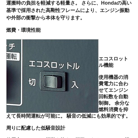
運搬時の負担を軽減する軽量さ。 さらに、Hondaの高い
基準で採用された高剛性フレームにより、エンジン振動
や外部の衝撃から本体を守ります。
燃費・環境性能
エコスロット
ル機能
使用機器の消
費電力に合わ
せてエンジン
回転数を自動
制御。 余分な
燃料消費を抑
えて長時間運転が可能に。 騒音の低減にも効果的です。
周りに配慮した低騒音設計