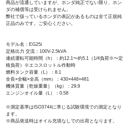
商品が流通していますが、ホンダ純正でない限り、ホン
ダの補償等は受けられません。
弊社で扱っているホンダの表記があるものは全て正規純
正品のみです。ご安心ください。
モデル名：EG25i
定格出力 交流：100V-2.5kVA
連続運転可能時間（h）：約12.1〜約5.1（1/4負荷※〜定
格負荷）※エコスロットル作動時
燃料タンク容量（L）：8.1
全長×全幅×全高（mm）：430×448×481
機体質量［乾燥重量］（kg）：29.9
エンジンオイル量（L）：0.58
※測定基準はISO3744に準じる試験環境での測定となり
ます。
※商品発送時はオイル充填なしでの出荷となります。