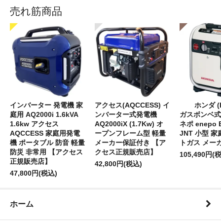
売れ筋商品
インバーター 発電機 家
アクセス(AQCCESS) イ
ホンダ (
庭用 AQ2000i 1.6kVA
ンバーター式発電機
ガスボンベ式
1.6kw アクセス
AQ2000iX (1.7Kw) オ
ネポ enepo 
AQCCESS 家庭用発電
ープンフレーム型 軽量
JNT 小型 
機 ポータブル 防音 軽量
メーカー保証付き 【ア
トガス メー
防災 非常用 【アクセス
クセス正規販売店】
105,490円(
正規販売店】
42,800円(税込)
47,800円(税込)
ホーム