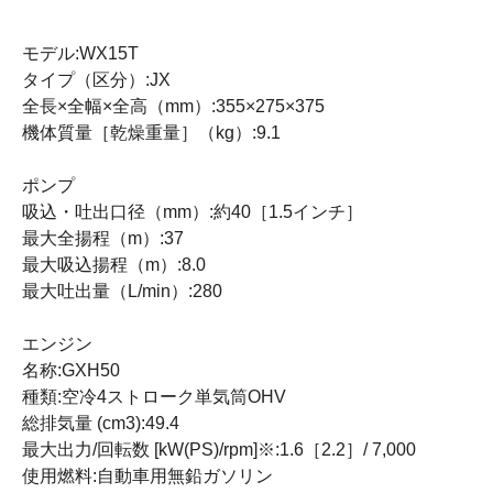
モデル:WX15T
タイプ（区分）:JX
全長×全幅×全高（mm）:355×275×375
機体質量［乾燥重量］（kg）:9.1
ポンプ
吸込・吐出口径（mm）:約40［1.5インチ］
最大全揚程（m）:37
最大吸込揚程（m）:8.0
最大吐出量（L/min）:280
エンジン
名称:GXH50
種類:空冷4ストローク単気筒OHV
総排気量 (cm3):49.4
最大出力/回転数 [kW(PS)/rpm]※:1.6［2.2］/ 7,000
使用燃料:自動車用無鉛ガソリン