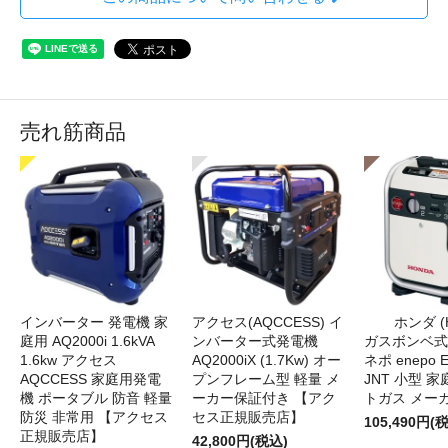
売れ筋商品
インバーター 発電機 家
アクセス(AQCCESS) イ
ホンダ (
庭用 AQ2000i 1.6kVA
ンバーター式発電機
ガスボンベ式
1.6kw アクセス
AQ2000iX (1.7Kw) オー
ネポ enepo E
AQCCESS 家庭用発電
プンフレーム型 軽量 メ
JNT 小型 
機 ポータブル 防音 軽量
ーカー保証付き 【アク
トガス メー
防災 非常用 【アクセス
セス正規販売店】
105,490円(
正規販売店】
42,800円(税込)