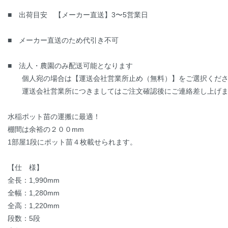
■ 出荷目安 【メーカー直送】3〜5営業日
■ メーカー直送のため代引き不可
■ 法人・農園のみ配送可能となります
個人宛の場合は【運送会社営業所止め（無料）】をご選択くださ
運送会社営業所につきましてはご注文確認後にご連絡差し上げま
水稲ポット苗の運搬に最適！
棚間は余裕の２００mm
1部屋1段にポット苗４枚載せられます。
【仕 様】
全長：1,990mm
全幅：1,280mm
全高：1,220mm
段数：5段