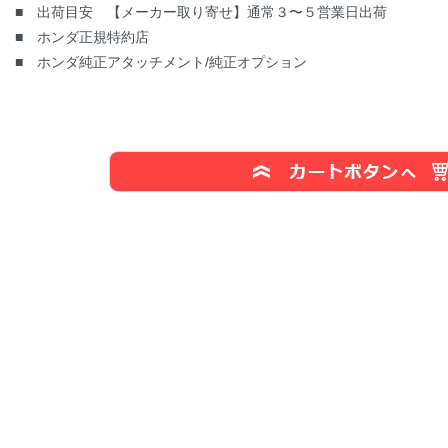
■ 出荷目安 【メーカー取り寄せ】通常３〜５営業日出荷
■ ホンダ正規特約店
■ ホンダ純正アタッチメント/純正オプション