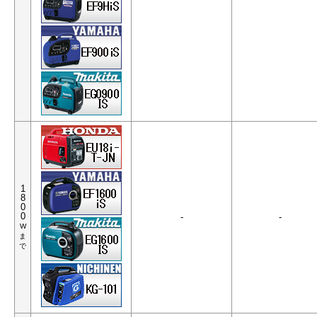
1
8
0
0
-
-
W
ま
で