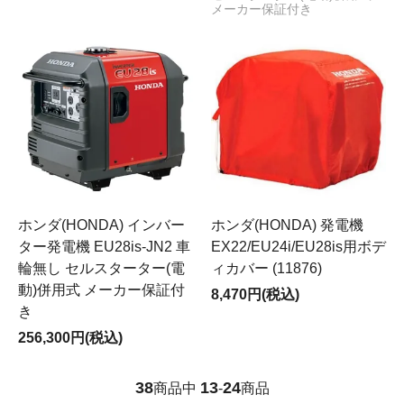
メーカー保証付き
ホンダ(HONDA) インバー
ホンダ(HONDA) 発電機
ター発電機 EU28is-JN2 車
EX22/EU24i/EU28is用ボデ
輪無し セルスターター(電
ィカバー (11876)
動)併用式 メーカー保証付
8,470円(税込)
き
256,300円(税込)
38
13
24
商品中
-
商品