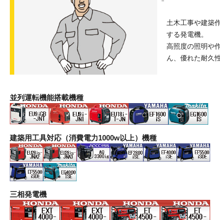
土木工事や建築
する発電機。
高照度の照明や
ん、優れた耐久
並列運転機能搭載機種
建築用工具対応（消費電力1000w以上）機種
三相発電機