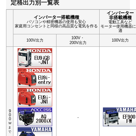
定格出力別一覧表
インバーター
インバーター搭載機種
非搭載機種
パソコンや精密機器の使用も安心
電動工具など
家庭用コンセントと同様の高品質な電気を作る
モーター使用機器に
適
100V・
100V出力
100V出力
200V出力
9
0
-
0
W
ま
で