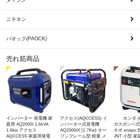
ニチネン
パオック(PAOCK)
売れ筋商品
インバーター 発電機 家
アクセス(AQCCESS) イ
ホンダ (
庭用 AQ2000i 1.6kVA
ンバーター式発電機
ガスボンベ式
1.6kw アクセス
AQ2000iX (1.7Kw) オー
ネポ enepo E
AQCCESS 家庭用発電
プンフレーム型 軽量 メ
JNT 小型 