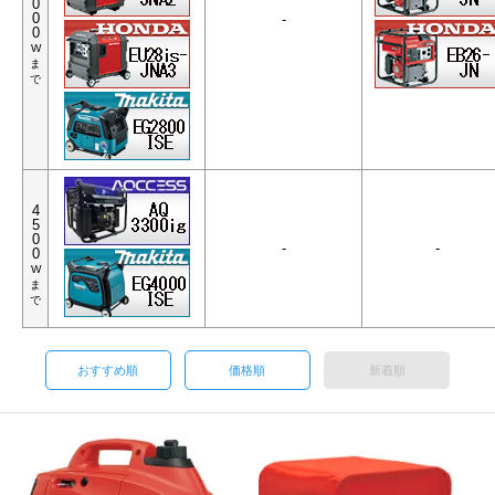
0
0
-
0
W
ま
で
4
5
0
-
-
0
W
ま
で
おすすめ順
価格順
新着順