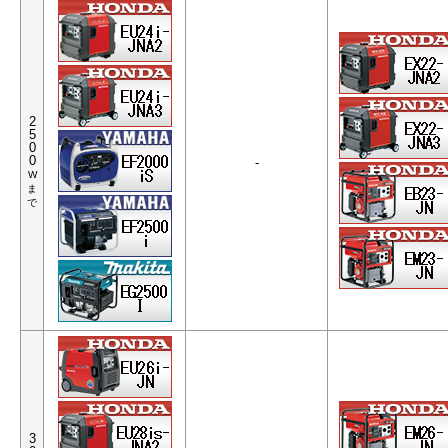
2
5
0
0
-
W
ま
で
3