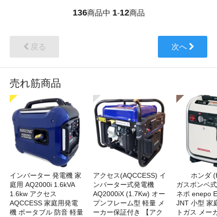
136
1
12
商品中
-
商品
戻る
次へ
売れ筋商品
インバーター 発電機 家
アクセス(AQCCESS) イ
ホンダ (
庭用 AQ2000i 1.6kVA
ンバーター式発電機
ガスボンベ式
1.6kw アクセス
AQ2000iX (1.7Kw) オー
ネポ enepo E
AQCCESS 家庭用発電
プンフレーム型 軽量 メ
JNT 小型 
機 ポータブル 防音 軽量
ーカー保証付き 【アク
トガス メー